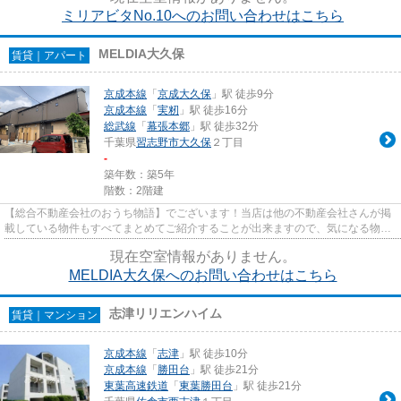
ミリアビタNo.10へのお問い合わせはこちら
MELDIA大久保
賃貸｜アパート
京成本線
「
京成大久保
」駅 徒歩9分
京成本線
「
実籾
」駅 徒歩16分
総武線
「
幕張本郷
」駅 徒歩32分
千葉県
習志野市
大久保
２丁目
-
築年数：築5年
階数：2階建
【総合不動産会社のおうち物語】でございます！当店は他の不動産会社さんが掲
載している物件もすべてまとめてご紹介することが出来ますので、気になる物件
がございましたらお気軽にお...
現在空室情報がありません。
MELDIA大久保へのお問い合わせはこちら
志津リリエンハイム
賃貸｜マンション
京成本線
「
志津
」駅 徒歩10分
京成本線
「
勝田台
」駅 徒歩21分
東葉高速鉄道
「
東葉勝田台
」駅 徒歩21分