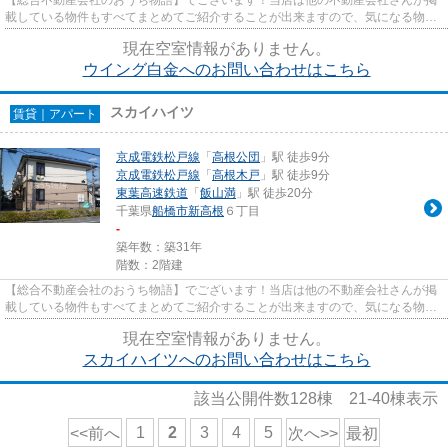
載している物件もすべてまとめてご紹介することが出来ますので、気になる物件
がございましたらお気軽にお...
現在空室情報がありません。
ウイング白金へのお問い合わせはこちら
スカイハイツ
賃貸｜アパート
京成電鉄松戸線
「
高根公団
」駅 徒歩9分
京成電鉄松戸線
「
高根木戸
」駅 徒歩9分
東葉高速鉄道
「
飯山満
」駅 徒歩20分
千葉県
船橋市
新高根
６丁目
-
築年数：築31年
階数：2階建
【総合不動産会社のおうち物語】でございます！当店は他の不動産会社さんが掲
載している物件もすべてまとめてご紹介することが出来ますので、気になる物件
がございましたらお気軽にお...
現在空室情報がありません。
スカイハイツへのお問い合わせはこちら
該当公開件数
128
棟
21-40
棟表示
1
2
3
4
5
<<前へ
次へ>>
最初