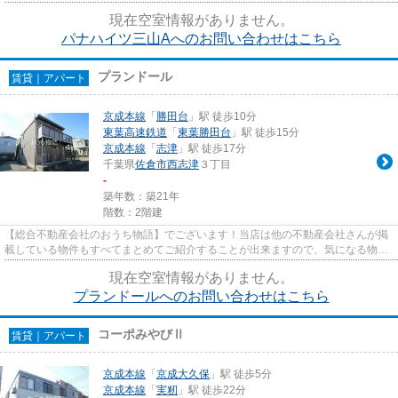
がございましたらお気軽にお...
現在空室情報がありません。
パナハイツ三山Aへのお問い合わせはこちら
プランドール
賃貸｜アパート
京成本線
「
勝田台
」駅 徒歩10分
東葉高速鉄道
「
東葉勝田台
」駅 徒歩15分
京成本線
「
志津
」駅 徒歩17分
千葉県
佐倉市
西志津
３丁目
-
築年数：築21年
階数：2階建
【総合不動産会社のおうち物語】でございます！当店は他の不動産会社さんが掲
載している物件もすべてまとめてご紹介することが出来ますので、気になる物件
がございましたらお気軽にお...
現在空室情報がありません。
プランドールへのお問い合わせはこちら
コーポみやびⅡ
賃貸｜アパート
京成本線
「
京成大久保
」駅 徒歩5分
京成本線
「
実籾
」駅 徒歩22分