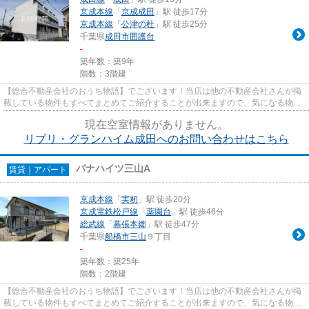
京成本線
「
京成成田
」駅 徒歩17分
京成本線
「
公津の杜
」駅 徒歩25分
千葉県
成田市
囲護台
-
築年数：築9年
階数：3階建
【総合不動産会社のおうち物語】でございます！当店は他の不動産会社さんが掲
載している物件もすべてまとめてご紹介することが出来ますので、気になる物件
がございましたらお気軽にお...
現在空室情報がありません。
リブリ・グランハイム成田へのお問い合わせはこちら
パナハイツ三山A
賃貸｜アパート
京成本線
「
実籾
」駅 徒歩20分
京成電鉄松戸線
「
薬園台
」駅 徒歩46分
総武線
「
幕張本郷
」駅 徒歩47分
千葉県
船橋市
三山
９丁目
-
築年数：築25年
階数：2階建
【総合不動産会社のおうち物語】でございます！当店は他の不動産会社さんが掲
載している物件もすべてまとめてご紹介することが出来ますので、気になる物件