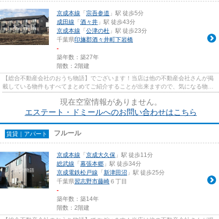
京成本線
「
宗吾参道
」駅 徒歩5分
成田線
「
酒々井
」駅 徒歩43分
京成本線
「
公津の杜
」駅 徒歩23分
千葉県
印旛郡酒々井町
下岩橋
-
築年数：築27年
階数：2階建
【総合不動産会社のおうち物語】でございます！当店は他の不動産会社さんが掲
載している物件もすべてまとめてご紹介することが出来ますので、気になる物件
がございましたらお気軽にお...
現在空室情報がありません。
エステート・ドミールへのお問い合わせはこちら
フルール
賃貸｜アパート
京成本線
「
京成大久保
」駅 徒歩11分
総武線
「
幕張本郷
」駅 徒歩34分
京成電鉄松戸線
「
新津田沼
」駅 徒歩25分
千葉県
習志野市
藤崎
６丁目
-
築年数：築14年
階数：2階建