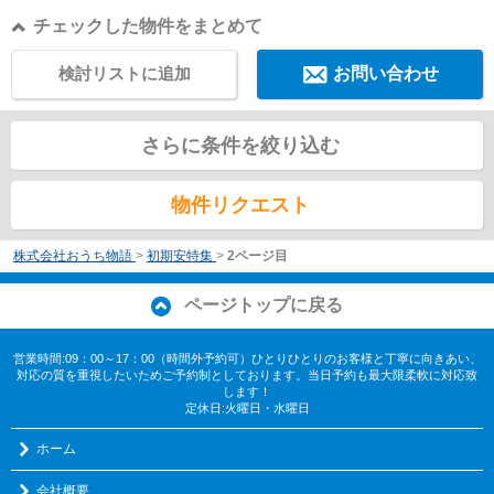
チェックした物件をまとめて
検討リストに追加
お問い合わせ
さらに条件を絞り込む
物件リクエスト
株式会社おうち物語
>
初期安特集
>
2ページ目
ページトップに戻る
営業時間:09：00～17：00（時間外予約可）ひとりひとりのお客様と丁寧に向きあい、
対応の質を重視したいためご予約制としております。当日予約も最大限柔軟に対応致
します！
定休日:火曜日・水曜日
ホーム
会社概要