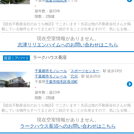
千葉県
佐倉市
西志津
１丁目
-
築年数：築33年
階数：2階建
【総合不動産会社のおうち物語】でございます！当店は他の不動産会社さんが掲
載している物件もすべてまとめてご紹介することが出来ますので、気になる物件
がございましたらお気軽にお...
現在空室情報がありません。
志津リリエンハイムへのお問い合わせはこちら
ラークハウス長沼
賃貸｜アパート
千葉都市モノレール
「
スポーツセンター
」駅 徒歩19分
千葉都市モノレール
「
穴川
」駅 徒歩26分
千葉県
千葉市稲毛区
長沼町
-
築年数：築23年
階数：2階建
【総合不動産会社のおうち物語】でございます！当店は他の不動産会社さんが掲
載している物件もすべてまとめてご紹介することが出来ますので、気になる物件
がございましたらお気軽にお...
現在空室情報がありません。
ラークハウス長沼へのお問い合わせはこちら