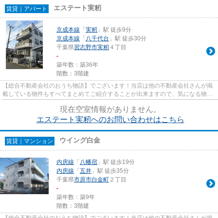
エステート実籾
賃貸｜アパート
京成本線
「
実籾
」駅 徒歩9分
京成本線
「
八千代台
」駅 徒歩30分
千葉県
習志野市
実籾
４丁目
-
築年数：築36年
階数：3階建
【総合不動産会社のおうち物語】でございます！当店は他の不動産会社さんが掲
載している物件もすべてまとめてご紹介することが出来ますので、気になる物件
がございましたらお気軽にお...
現在空室情報がありません。
エステート実籾へのお問い合わせはこちら
ウイング白金
賃貸｜マンション
内房線
「
八幡宿
」駅 徒歩19分
内房線
「
五井
」駅 徒歩35分
千葉県
市原市
白金町
２丁目
-
築年数：築9年
階数：3階建
【総合不動産会社のおうち物語】でございます！当店は他の不動産会社さんが掲