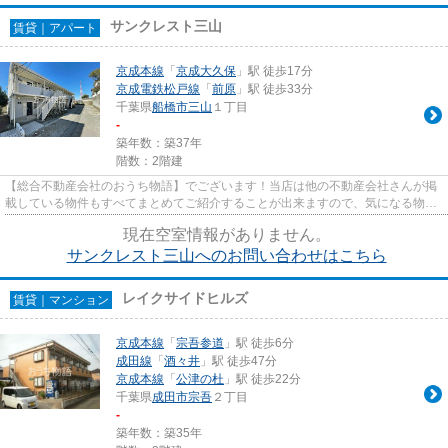
サンクレスト三山
賃貸｜アパート
京成本線
「
京成大久保
」駅 徒歩17分
京成電鉄松戸線
「
前原
」駅 徒歩33分
千葉県
船橋市
三山
１丁目
-
築年数：築37年
階数：2階建
【総合不動産会社のおうち物語】でございます！当店は他の不動産会社さんが掲
載している物件もすべてまとめてご紹介することが出来ますので、気になる物件
がございましたらお気軽にお...
現在空室情報がありません。
サンクレスト三山へのお問い合わせはこちら
レイクサイドヒルズ
賃貸｜マンション
京成本線
「
宗吾参道
」駅 徒歩6分
成田線
「
酒々井
」駅 徒歩47分
京成本線
「
公津の杜
」駅 徒歩22分
千葉県
成田市
宗吾
２丁目
-
築年数：築35年