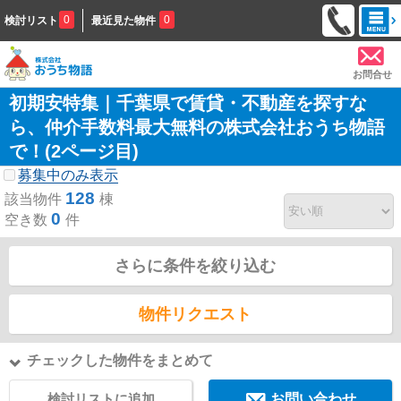
0
0
検討リスト
最近見た物件
お問合せ
初期安特集｜千葉県で賃貸・不動産を探すな
ら、仲介手数料最大無料の株式会社おうち物語
で！(2ページ目)
募集中のみ表示
128
該当物件
棟
0
空き数
件
さらに条件を絞り込む
物件リクエスト
チェックした物件をまとめて
検討リストに追加
お問い合わせ