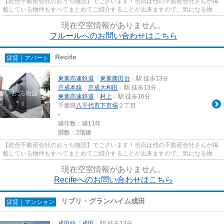
【総合不動産会社のおうち物語】でございます！当店は他の不動産会社さんが掲
載している物件もすべてまとめてご紹介することが出来ますので、気になる物件
がございましたらお気軽にお...
現在空室情報がありません。
フルールへのお問い合わせはこちら
Recife
賃貸｜アパート
東葉高速鉄道
「
東葉勝田台
」駅 徒歩13分
京成本線
「
京成大和田
」駅 徒歩13分
東葉高速鉄道
「
村上
」駅 徒歩16分
千葉県
八千代市
下市場
２丁目
-
築年数：築11年
階数：2階建
【総合不動産会社のおうち物語】でございます！当店は他の不動産会社さんが掲
載している物件もすべてまとめてご紹介することが出来ますので、気になる物件
がございましたらお気軽にお...
現在空室情報がありません。
Recifeへのお問い合わせはこちら
リブリ・グランハイム成田
賃貸｜マンション
成田線
「
成田
」駅 徒歩13分