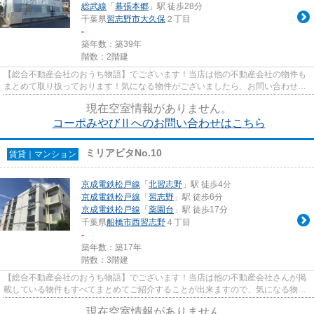
総武線
「
幕張本郷
」駅 徒歩28分
千葉県
習志野市
大久保
２丁目
-
築年数：築39年
階数：2階建
【総合不動産会社のおうち物語】でございます！当店は他の不動産会社の物件も
まとめて取り扱っております！気になる物件がございましたら、お問い合わせく
ださい！当店はご来店不要で...
現在空室情報がありません。
コーポみやびⅡへのお問い合わせはこちら
ミリアビタNo.10
賃貸｜マンション
京成電鉄松戸線
「
北習志野
」駅 徒歩4分
京成電鉄松戸線
「
習志野
」駅 徒歩6分
京成電鉄松戸線
「
薬園台
」駅 徒歩17分
千葉県
船橋市
西習志野
４丁目
-
築年数：築17年
階数：3階建
【総合不動産会社のおうち物語】でございます！当店は他の不動産会社さんが掲
載している物件もすべてまとめてご紹介することが出来ますので、気になる物件
がございましたらお気軽にお...
現在空室情報がありません。