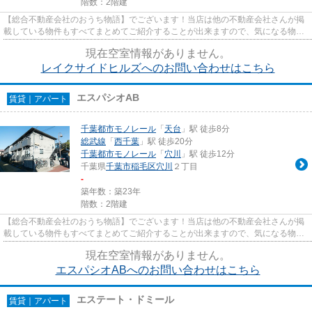
階数：2階建
【総合不動産会社のおうち物語】でございます！当店は他の不動産会社さんが掲
載している物件もすべてまとめてご紹介することが出来ますので、気になる物件
がございましたらお気軽にお...
現在空室情報がありません。
レイクサイドヒルズへのお問い合わせはこちら
エスパシオAB
賃貸｜アパート
千葉都市モノレール
「
天台
」駅 徒歩8分
総武線
「
西千葉
」駅 徒歩20分
千葉都市モノレール
「
穴川
」駅 徒歩12分
千葉県
千葉市稲毛区
穴川
２丁目
-
築年数：築23年
階数：2階建
【総合不動産会社のおうち物語】でございます！当店は他の不動産会社さんが掲
載している物件もすべてまとめてご紹介することが出来ますので、気になる物件
がございましたらお気軽にお...
現在空室情報がありません。
エスパシオABへのお問い合わせはこちら
エステート・ドミール
賃貸｜アパート