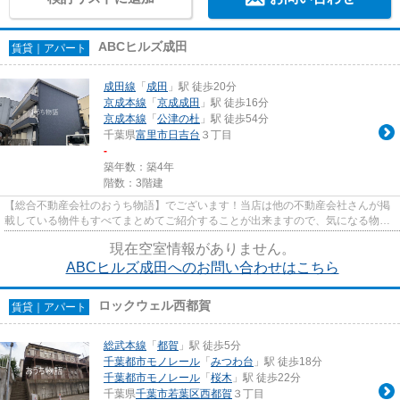
ABCヒルズ成田
賃貸｜アパート
成田線
「
成田
」駅 徒歩20分
京成本線
「
京成成田
」駅 徒歩16分
京成本線
「
公津の杜
」駅 徒歩54分
千葉県
富里市
日吉台
３丁目
-
築年数：築4年
階数：3階建
【総合不動産会社のおうち物語】でございます！当店は他の不動産会社さんが掲
載している物件もすべてまとめてご紹介することが出来ますので、気になる物件
がございましたらお気軽にお...
現在空室情報がありません。
ABCヒルズ成田へのお問い合わせはこちら
ロックウェル西都賀
賃貸｜アパート
総武本線
「
都賀
」駅 徒歩5分
千葉都市モノレール
「
みつわ台
」駅 徒歩18分
千葉都市モノレール
「
桜木
」駅 徒歩22分
千葉県
千葉市若葉区
西都賀
３丁目