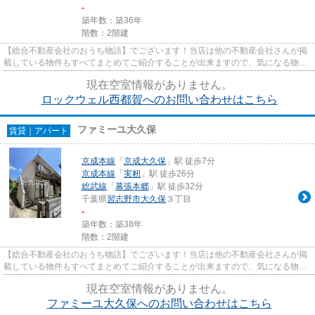
-
築年数：築36年
階数：2階建
【総合不動産会社のおうち物語】でございます！当店は他の不動産会社さんが掲
載している物件もすべてまとめてご紹介することが出来ますので、気になる物件
がございましたらお気軽にお...
現在空室情報がありません。
ロックウェル西都賀へのお問い合わせはこちら
ファミーユ大久保
賃貸｜アパート
京成本線
「
京成大久保
」駅 徒歩7分
京成本線
「
実籾
」駅 徒歩26分
総武線
「
幕張本郷
」駅 徒歩32分
千葉県
習志野市
大久保
３丁目
-
築年数：築38年
階数：2階建
【総合不動産会社のおうち物語】でございます！当店は他の不動産会社さんが掲
載している物件もすべてまとめてご紹介することが出来ますので、気になる物件
がございましたらお気軽にお...
現在空室情報がありません。
ファミーユ大久保へのお問い合わせはこちら