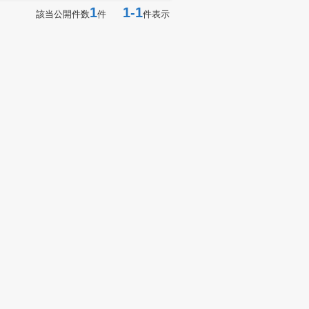
1
1-1
該当公開件数
件
件表示