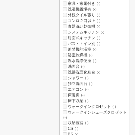
家具・家電付き
(-)
洗濯機置場有
(-)
外観タイル張り
(-)
コンロ２口以上
(-)
食器洗い乾燥機
(-)
システムキッチン
(-)
対面式キッチン
(-)
バス・トイレ別
(-)
追焚機能浴室
(-)
浴室乾燥機
(-)
温水洗浄便座
(-)
洗面台
(-)
洗髪洗面化粧台
(-)
シャワー
(-)
独立洗面台
(-)
エアコン
(-)
床暖房
(-)
床下収納
(-)
ウォークインクロゼット
(-)
ウォークインシューズクロゼット
(-)
収納豊富
(-)
CS
(-)
BS
(-)