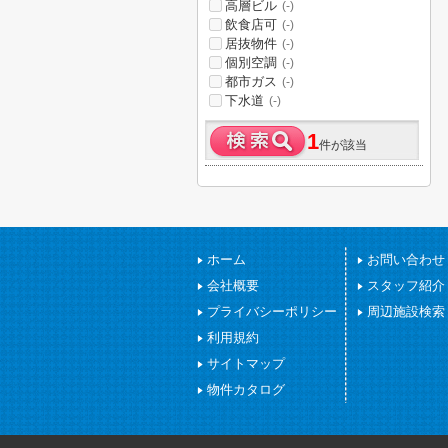
高層ビル
(-)
飲食店可
(-)
居抜物件
(-)
個別空調
(-)
都市ガス
(-)
下水道
(-)
1
件が該当
ホーム
お問い合わせ
会社概要
スタッフ紹介
プライバシーポリシー
周辺施設検索
利用規約
サイトマップ
物件カタログ