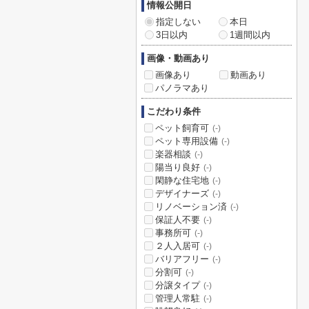
情報公開日
指定しない
本日
3日以内
1週間以内
画像・動画あり
画像あり
動画あり
パノラマあり
こだわり条件
ペット飼育可
(-)
ペット専用設備
(-)
楽器相談
(-)
陽当り良好
(-)
閑静な住宅地
(-)
デザイナーズ
(-)
リノベーション済
(-)
保証人不要
(-)
事務所可
(-)
２人入居可
(-)
バリアフリー
(-)
分割可
(-)
分譲タイプ
(-)
管理人常駐
(-)