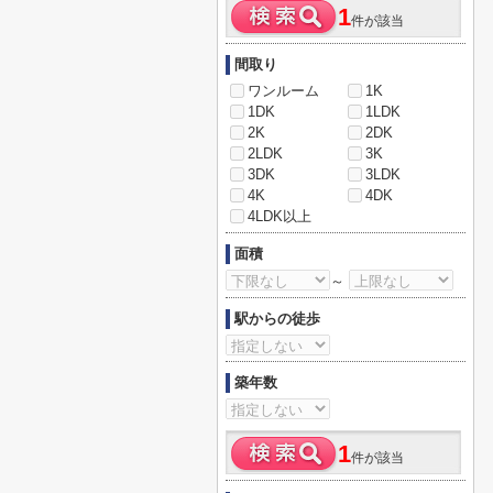
1
件が該当
間取り
ワンルーム
1K
1DK
1LDK
2K
2DK
2LDK
3K
3DK
3LDK
4K
4DK
4LDK以上
面積
～
駅からの徒歩
築年数
1
件が該当