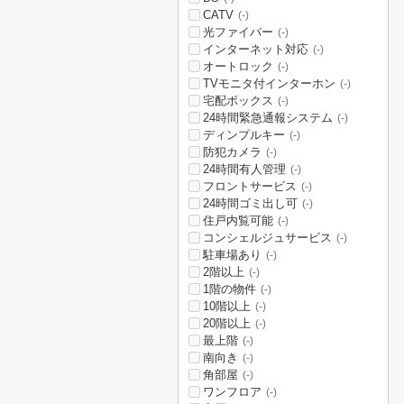
CATV
(-)
光ファイバー
(-)
インターネット対応
(-)
オートロック
(-)
TVモニタ付インターホン
(-)
宅配ボックス
(-)
24時間緊急通報システム
(-)
ディンプルキー
(-)
防犯カメラ
(-)
24時間有人管理
(-)
フロントサービス
(-)
24時間ゴミ出し可
(-)
住戸内覧可能
(-)
コンシェルジュサービス
(-)
駐車場あり
(-)
2階以上
(-)
1階の物件
(-)
10階以上
(-)
20階以上
(-)
最上階
(-)
南向き
(-)
角部屋
(-)
ワンフロア
(-)