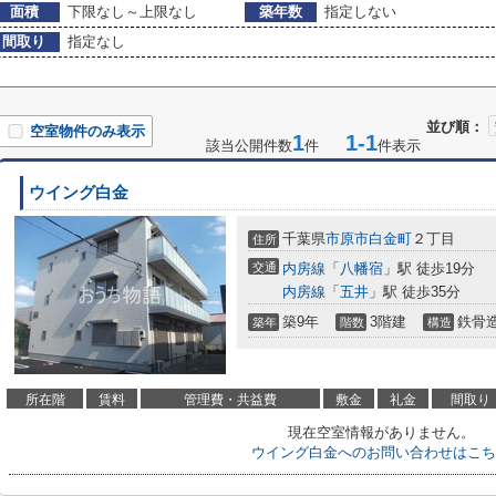
面積
下限なし～上限なし
築年数
指定しない
間取り
指定なし
並び順：
空室物件のみ表示
1
1-1
該当公開件数
件
件表示
ウイング白金
千葉県
市原市
白金町
２丁目
住所
交通
内房線
「
八幡宿
」駅 徒歩19分
内房線
「
五井
」駅 徒歩35分
築9年
3階建
鉄骨
築年
階数
構造
所在階
賃料
管理費・共益費
敷金
礼金
間取り
現在空室情報がありません。
ウイング白金へのお問い合わせはこち