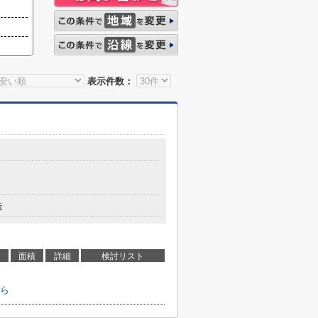
表示件数：
造
面積
詳細
検討リスト
ら