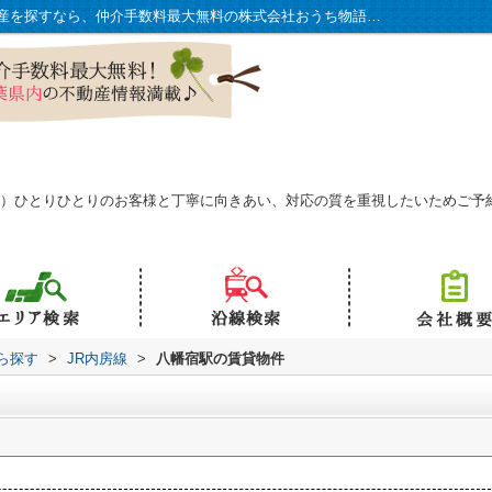
八幡宿駅の物件一覧｜千葉県で賃貸・不動産を探すなら、仲介手数料最大無料の株式会社おうち物語で！
予約可）ひとりひとりのお客様と丁寧に向きあい、対応の質を重視したいためご
から探す
>
JR内房線
>
八幡宿駅の賃貸物件