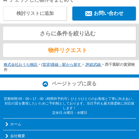
検討リストに追加
お問い合わせ
さらに条件を絞り込む
物件リクエスト
株式会社おうち物語
>
(賃貸)路線・駅から探す
>
JR総武線
>
西千葉駅の賃貸物
件
ページトップに戻る
営業時間:09：00～17：00（時間外予約可）ひとりひとりのお客様と丁寧に向きあい、
対応の質を重視したいためご予約制としております。当日予約も最大限柔軟に対応致
します！
定休日:火曜日・水曜日
ホーム
会社概要