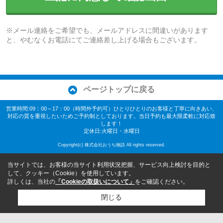
※メール連絡をご希望でも、メールアドレスに間違いがあります
と、やむなくお電話にてご連絡差し上げる場合もございます。
ページトップに戻る
営業時間:09：00～17：00（時間外予約可）ひとりひとりのお客様と丁寧に向きあい、
対応の質を重視したいためご予約制としております。当日予約も最大限柔軟に対応致
します！
定休日:火曜日・水曜日
Copyright(c) 株式会社おうち物語 All rights reserved.
当サイトでは、お客様の当サイト利用状況把握、サービス向上検討を目的と
して、クッキー（Cookie）を使用しています。
詳しくは、当社の
「Cookieの取扱いについて」
をご確認ください。
閉じる