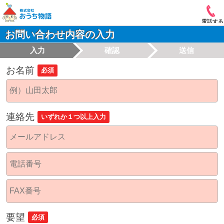
電話する
お問い合わせ内容の入力
入力
確認
送信
お名前
必須
連絡先
いずれか１つ以上入力
要望
必須