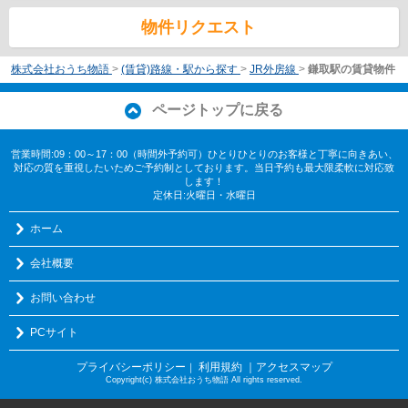
物件リクエスト
株式会社おうち物語
>
(賃貸)路線・駅から探す
>
JR外房線
>
鎌取駅の賃貸物件
ページトップに戻る
営業時間:09：00～17：00（時間外予約可）ひとりひとりのお客様と丁寧に向きあい、
対応の質を重視したいためご予約制としております。当日予約も最大限柔軟に対応致
します！
定休日:火曜日・水曜日
ホーム
会社概要
お問い合わせ
PCサイト
プライバシーポリシー
利用規約
｜アクセスマップ
｜
Copyright(c) 株式会社おうち物語 All rights reserved.