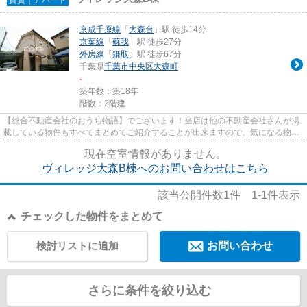
京成千原線
「
大森台
」駅 徒歩14分
京葉線
「
蘇我
」駅 徒歩27分
外房線
「
鎌取
」駅 徒歩67分
千葉県
千葉市中央区
大森町
-
築年数：築18年
階数：2階建
【総合不動産会社のおうち物語】でございます！当店は他の不動産会社さんが掲
載している物件もすべてまとめてご紹介することが出来ますので、気になる物件
がございましたらお気軽にお...
現在空室情報がありません。
ヴィレッジ大森B棟へのお問い合わせはこちら
該当公開件数
1
件
1-1
件表示
チェックした物件をまとめて
検討リストに追加
お問い合わせ
さらに条件を絞り込む