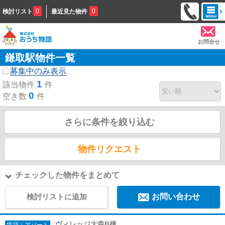
0
0
検討リスト
最近見た物件
お問合せ
鎌取駅物件一覧
募集中のみ表示
1
該当物件
件
0
空き数
件
さらに条件を絞り込む
物件リクエスト
チェックした物件をまとめて
検討リストに追加
お問い合わせ
ヴィレッジ大森B棟
賃貸｜アパート