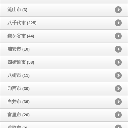
流山市
(3)
八千代市
(225)
鎌ケ谷市
(44)
浦安市
(10)
四街道市
(58)
八街市
(11)
印西市
(30)
白井市
(39)
富里市
(20)
香取市
(2)