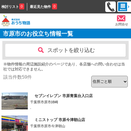
0
0
検討リスト
最近見た物件
お問合せ
市原市のお役立ち情報一覧
スポットを絞り込む
※物件情報の周辺施設紹介のページであり、各店舗への問い合わせは当
社では対応できません。
該当件数
59
件
セブンイレブン 市原青葉台入口店
千葉県市原市姉崎
-
ミニストップ 市原今津朝山店
千葉県市原市今津朝山