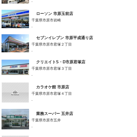
-
ローソン 市原玉前店
千葉県市原市岩崎
-
セブンイレブン 市原平成通り店
千葉県市原市君塚２丁目
-
クリエイトS・D市原君塚店
千葉県市原市君塚３丁目
-
カラオケ館 市原店
千葉県市原市君塚４丁目
-
業務スーパー 五井店
千葉県市原市五井
-