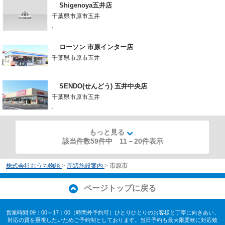
Shigenoya五井店
千葉県市原市五井
-
ローソン 市原インター店
千葉県市原市五井
-
SENDO(せんどう) 五井中央店
千葉県市原市五井
-
もっと見る
該当件数59件中
11
－
20
件表示
株式会社おうち物語
>
周辺施設案内
>
市原市
ページトップに戻る
営業時間:09：00～17：00（時間外予約可）ひとりひとりのお客様と丁寧に向きあい、
対応の質を重視したいためご予約制としております。当日予約も最大限柔軟に対応致