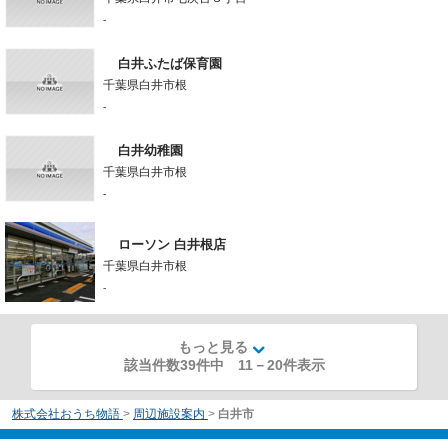
-
白井ふたば保育園
千葉県白井市根
-
白井幼稚園
千葉県白井市根
-
ローソン 白井根店
千葉県白井市根
-
もっと見る
該当件数39件中
11
－
20
件表示
株式会社おうち物語
>
周辺施設案内
>
白井市