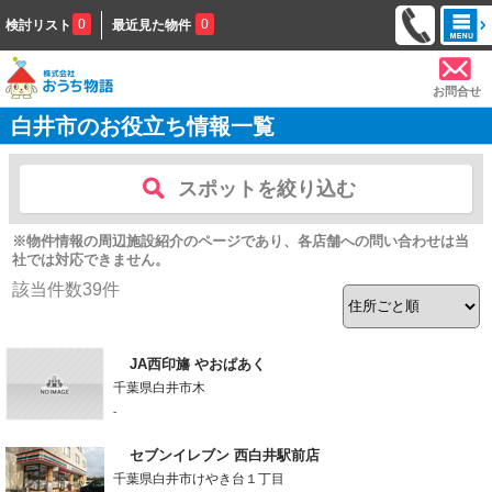
0
0
検討リスト
最近見た物件
お問合せ
白井市のお役立ち情報一覧
スポットを絞り込む
※物件情報の周辺施設紹介のページであり、各店舗への問い合わせは当
社では対応できません。
該当件数
39
件
JA西印旛 やおぱあく
千葉県白井市木
-
セブンイレブン 西白井駅前店
千葉県白井市けやき台１丁目