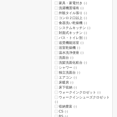
家具・家電付き
(-)
洗濯機置場有
(-)
外観タイル張り
(-)
コンロ２口以上
(-)
食器洗い乾燥機
(-)
システムキッチン
(-)
対面式キッチン
(-)
バス・トイレ別
(-)
追焚機能浴室
(-)
浴室乾燥機
(-)
温水洗浄便座
(-)
洗面台
(-)
洗髪洗面化粧台
(-)
シャワー
(-)
独立洗面台
(-)
エアコン
(-)
床暖房
(-)
床下収納
(-)
ウォークインクロゼット
(-)
ウォークインシューズクロゼット
(-)
収納豊富
(-)
CS
(-)
BS
(-)