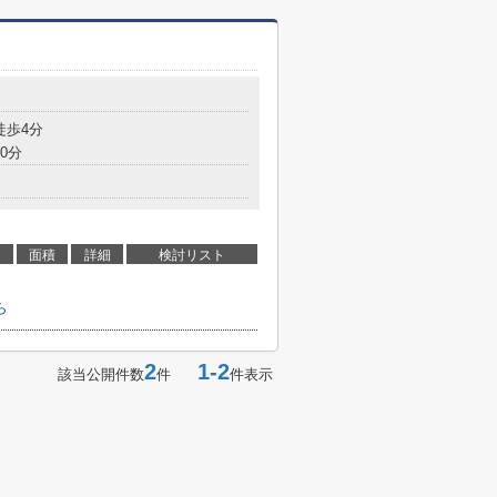
徒歩4分
0分
面積
詳細
検討リスト
ら
2
1-2
該当公開件数
件
件表示