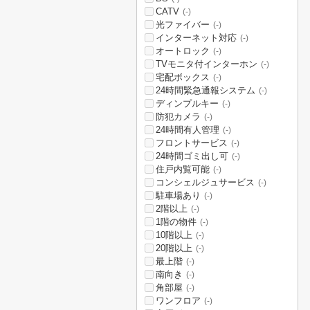
CATV
(-)
光ファイバー
(-)
インターネット対応
(-)
オートロック
(-)
TVモニタ付インターホン
(-)
宅配ボックス
(-)
24時間緊急通報システム
(-)
ディンプルキー
(-)
防犯カメラ
(-)
24時間有人管理
(-)
フロントサービス
(-)
24時間ゴミ出し可
(-)
住戸内覧可能
(-)
コンシェルジュサービス
(-)
駐車場あり
(-)
2階以上
(-)
1階の物件
(-)
10階以上
(-)
20階以上
(-)
最上階
(-)
南向き
(-)
角部屋
(-)
ワンフロア
(-)