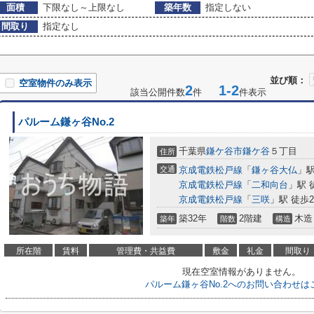
面積
下限なし～上限なし
築年数
指定しない
間取り
指定なし
並び順：
空室物件のみ表示
2
1-2
該当公開件数
件
件表示
パルーム鎌ヶ谷No.2
千葉県
鎌ケ谷市
鎌ケ谷
５丁目
住所
交通
京成電鉄松戸線
「
鎌ヶ谷大仏
」駅
京成電鉄松戸線
「
二和向台
」駅 
京成電鉄松戸線
「
三咲
」駅 徒歩2
築32年
2階建
木造
築年
階数
構造
所在階
賃料
管理費・共益費
敷金
礼金
間取り
現在空室情報がありません。
パルーム鎌ヶ谷No.2へのお問い合わせは