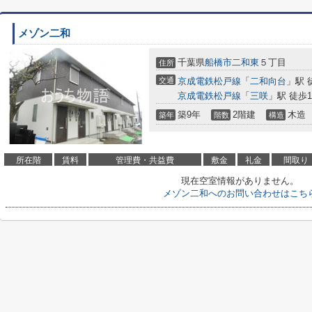
メゾン二和
千葉県
船橋市
二和東
５丁目
住所
交通
京成電鉄松戸線
「
二和向台
」駅 
京成電鉄松戸線
「
三咲
」駅 徒歩1
築9年
2階建
木造
築年
階数
構造
所在階
賃料
管理費・共益費
敷金
礼金
間取り
現在空室情報がありません。
メゾン二和へのお問い合わせはこち