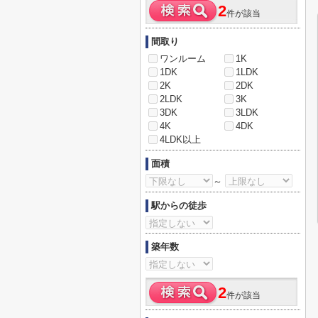
2
件が該当
間取り
ワンルーム
1K
1DK
1LDK
2K
2DK
2LDK
3K
3DK
3LDK
4K
4DK
4LDK以上
面積
～
駅からの徒歩
築年数
2
件が該当