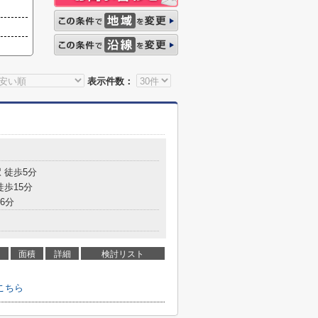
表示件数：
 徒歩5分
徒歩15分
6分
面積
詳細
検討リスト
こちら