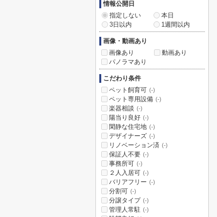
情報公開日
指定しない
本日
3日以内
1週間以内
画像・動画あり
画像あり
動画あり
パノラマあり
こだわり条件
ペット飼育可
(-)
ペット専用設備
(-)
楽器相談
(-)
陽当り良好
(-)
閑静な住宅地
(-)
デザイナーズ
(-)
リノベーション済
(-)
保証人不要
(-)
事務所可
(-)
２人入居可
(-)
バリアフリー
(-)
分割可
(-)
分譲タイプ
(-)
管理人常駐
(-)