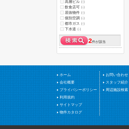
高層ビル
(-)
飲食店可
(-)
居抜物件
(-)
個別空調
(-)
都市ガス
(-)
下水道
(-)
2
件が該当
ホーム
お問い合わせ
会社概要
スタッフ紹介
プライバシーポリシー
周辺施設検索
利用規約
サイトマップ
物件カタログ