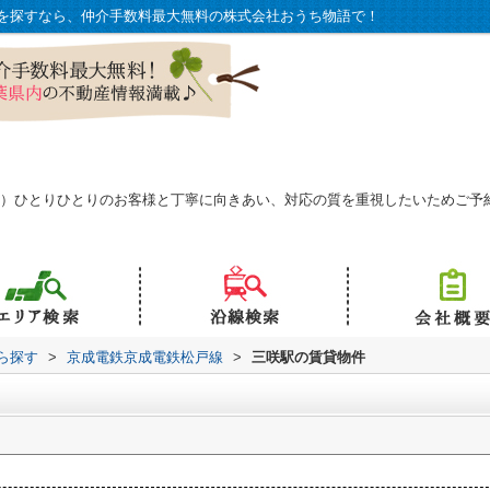
を探すなら、仲介手数料最大無料の株式会社おうち物語で！
予約可）ひとりひとりのお客様と丁寧に向きあい、対応の質を重視したいためご
から探す
>
京成電鉄京成電鉄松戸線
>
三咲駅の賃貸物件