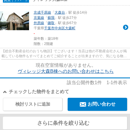
京成千原線
「
大森台
」駅 徒歩14分
京葉線
「
蘇我
」駅 徒歩27分
外房線
「
鎌取
」駅 徒歩67分
千葉県
千葉市中央区
大森町
-
築年数：築18年
階数：2階建
【総合不動産会社のおうち物語】でございます！当店は他の不動産会社さんが掲
載している物件もすべてまとめてご紹介することが出来ますので、気になる物件
がございましたらお気軽にお...
現在空室情報がありません。
ヴィレッジ大森B棟へのお問い合わせはこちら
該当公開件数
1
件
1-1
件表示
チェックした物件をまとめて
検討リストに追加
お問い合わせ
さらに条件を絞り込む