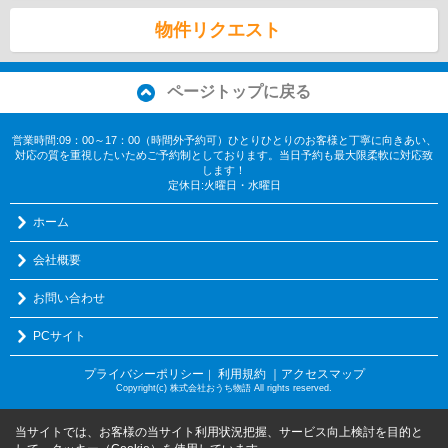
物件リクエスト
ページトップに戻る
営業時間:09：00～17：00（時間外予約可）ひとりひとりのお客様と丁寧に向きあい、
対応の質を重視したいためご予約制としております。当日予約も最大限柔軟に対応致
します！
定休日:火曜日・水曜日
ホーム
会社概要
お問い合わせ
PCサイト
プライバシーポリシー
利用規約
｜アクセスマップ
｜
Copyright(c) 株式会社おうち物語 All rights reserved.
当サイトでは、お客様の当サイト利用状況把握、サービス向上検討を目的と