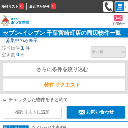
0
0
検討リスト
最近見た物件
お問合せ
セブン‐イレブン 千葉宮崎町店の周辺物件一覧
募集中のみ表示
1
該当物件
件
0
空き数
件
さらに条件を絞り込む
物件リクエスト
チェックした物件をまとめて
検討リストに追加
お問い合わせ
ヴィレッジ大森B棟
賃貸｜アパート