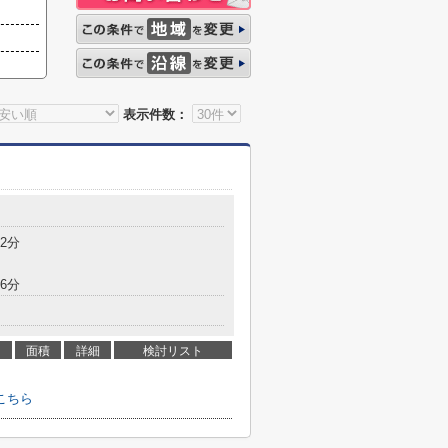
表示件数：
2分
6分
面積
詳細
検討リスト
こちら