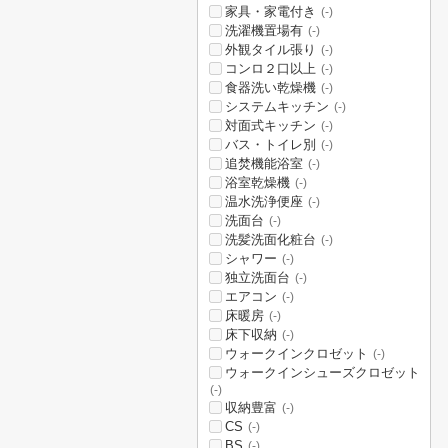
家具・家電付き
(-)
洗濯機置場有
(-)
外観タイル張り
(-)
コンロ２口以上
(-)
食器洗い乾燥機
(-)
システムキッチン
(-)
対面式キッチン
(-)
バス・トイレ別
(-)
追焚機能浴室
(-)
浴室乾燥機
(-)
温水洗浄便座
(-)
洗面台
(-)
洗髪洗面化粧台
(-)
シャワー
(-)
独立洗面台
(-)
エアコン
(-)
床暖房
(-)
床下収納
(-)
ウォークインクロゼット
(-)
ウォークインシューズクロゼット
(-)
収納豊富
(-)
CS
(-)
BS
(-)