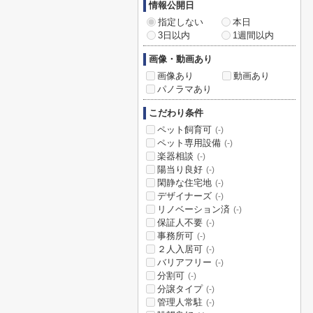
情報公開日
指定しない
本日
3日以内
1週間以内
画像・動画あり
画像あり
動画あり
パノラマあり
こだわり条件
ペット飼育可
(-)
ペット専用設備
(-)
楽器相談
(-)
陽当り良好
(-)
閑静な住宅地
(-)
デザイナーズ
(-)
リノベーション済
(-)
保証人不要
(-)
事務所可
(-)
２人入居可
(-)
バリアフリー
(-)
分割可
(-)
分譲タイプ
(-)
管理人常駐
(-)