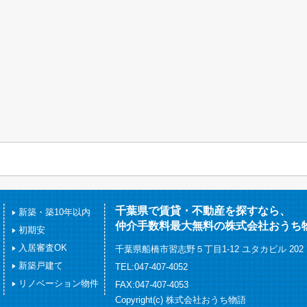
千葉県で賃貸・不動産を探すなら、
新築・築10年以内
仲介手数料最大無料の株式会社おうち
初期安
入居審査OK
千葉県船橋市習志野５丁目1-12 ユタカビル 202
新築戸建て
TEL:047-407-4052
リノベーション物件
FAX:047-407-4053
Copyright(c) 株式会社おうち物語