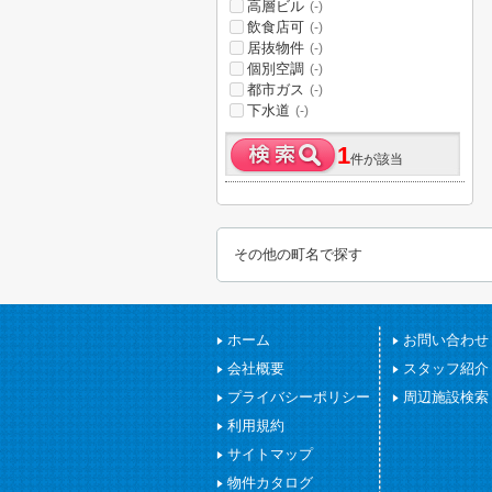
高層ビル
(-)
飲食店可
(-)
居抜物件
(-)
個別空調
(-)
都市ガス
(-)
下水道
(-)
1
件が該当
その他の町名で探す
ホーム
お問い合わせ
会社概要
スタッフ紹介
プライバシーポリシー
周辺施設検索
利用規約
サイトマップ
物件カタログ