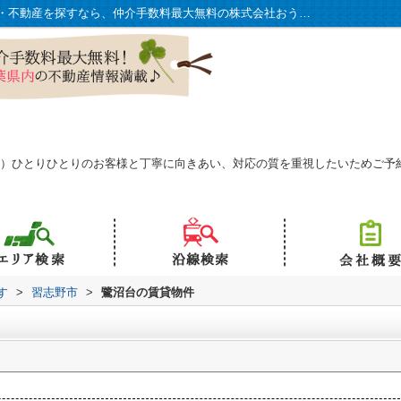
習志野市鷺沼台の物件一覧｜千葉県で賃貸・不動産を探すなら、仲介手数料最大無料の株式会社おうち物語で！
予約可）ひとりひとりのお客様と丁寧に向きあい、対応の質を重視したいためご
す
>
習志野市
>
鷺沼台の賃貸物件