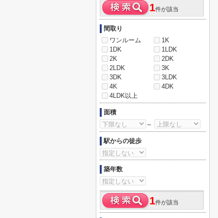
1
件が該当
間取り
ワンルーム
1K
1DK
1LDK
2K
2DK
2LDK
3K
3DK
3LDK
4K
4DK
4LDK以上
面積
～
駅からの徒歩
築年数
1
件が該当