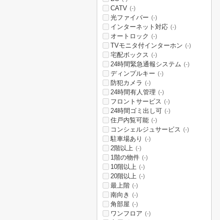
CATV
(-)
光ファイバー
(-)
インターネット対応
(-)
オートロック
(-)
TVモニタ付インターホン
(-)
宅配ボックス
(-)
24時間緊急通報システム
(-)
ディンプルキー
(-)
防犯カメラ
(-)
24時間有人管理
(-)
フロントサービス
(-)
24時間ゴミ出し可
(-)
住戸内覧可能
(-)
コンシェルジュサービス
(-)
駐車場あり
(-)
2階以上
(-)
1階の物件
(-)
10階以上
(-)
20階以上
(-)
最上階
(-)
南向き
(-)
角部屋
(-)
ワンフロア
(-)