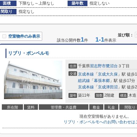
面積
下限なし～上限なし
築年数
指定しない
間取り
指定なし
並び順：
空室物件のみ表示
1
1-1
該当公開件数
件
件表示
リブリ・ポンペルモ
千葉県
習志野市
鷺沼台
３丁目
住所
交通
京成本線
「
京成大久保
」駅 徒歩1
総武線
「
幕張本郷
」駅 徒歩17分
京成本線
「
京成津田沼
」駅 徒歩2
築11年
2階建
木造
築年
階数
構造
所在階
賃料
管理費・共益費
敷金
礼金
間取り
現在空室情報がありません。
リブリ・ポンペルモへのお問い合わせは