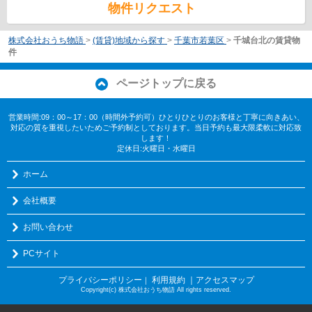
物件リクエスト
株式会社おうち物語
>
(賃貸)地域から探す
>
千葉市若葉区
>
千城台北の賃貸物
件
ページトップに戻る
営業時間:09：00～17：00（時間外予約可）ひとりひとりのお客様と丁寧に向きあい、
対応の質を重視したいためご予約制としております。当日予約も最大限柔軟に対応致
します！
定休日:火曜日・水曜日
ホーム
会社概要
お問い合わせ
PCサイト
プライバシーポリシー
利用規約
｜アクセスマップ
｜
Copyright(c) 株式会社おうち物語 All rights reserved.