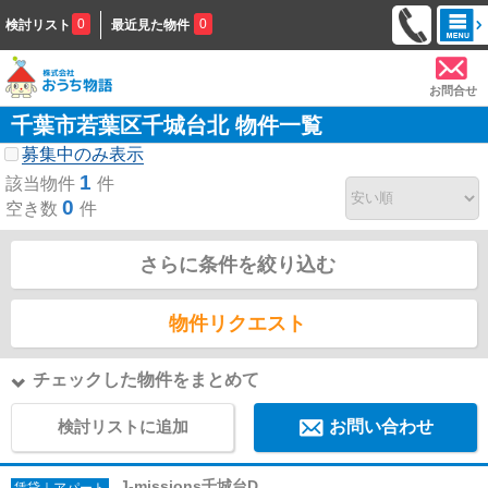
0
0
検討リスト
最近見た物件
お問合せ
千葉市若葉区千城台北 物件一覧
募集中のみ表示
1
該当物件
件
0
空き数
件
さらに条件を絞り込む
物件リクエスト
チェックした物件をまとめて
検討リストに追加
お問い合わせ
J-missions千城台D
賃貸｜アパート