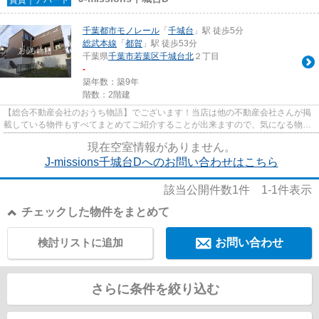
千葉都市モノレール
「
千城台
」駅 徒歩5分
総武本線
「
都賀
」駅 徒歩53分
千葉県
千葉市若葉区
千城台北
２丁目
-
築年数：築9年
階数：2階建
【総合不動産会社のおうち物語】でございます！当店は他の不動産会社さんが掲
載している物件もすべてまとめてご紹介することが出来ますので、気になる物件
がございましたらお気軽にお...
現在空室情報がありません。
J-missions千城台Dへのお問い合わせはこちら
該当公開件数
1
件
1-1
件表示
チェックした物件をまとめて
検討リストに追加
お問い合わせ
さらに条件を絞り込む