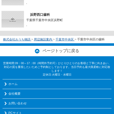
-
浜野西口歯科
千葉県千葉市中央区浜野町
-
株式会社おうち物語
>
周辺施設案内
>
千葉市中央区
>
千葉市中央区の歯科
ページトップに戻る
営業時間:09：00～17：00（時間外予約可）ひとりひとりのお客様と丁寧に向きあい、
対応の質を重視したいためご予約制としております。当日予約も最大限柔軟に対応致
します！
定休日:火曜日・水曜日
ホーム
会社概要
お問い合わせ
PCサイト