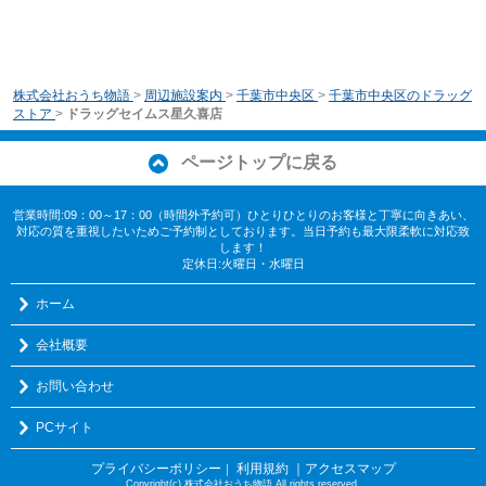
株式会社おうち物語
>
周辺施設案内
>
千葉市中央区
>
千葉市中央区のドラッグ
ストア
>
ドラッグセイムス星久喜店
ページトップに戻る
営業時間:09：00～17：00（時間外予約可）ひとりひとりのお客様と丁寧に向きあい、
対応の質を重視したいためご予約制としております。当日予約も最大限柔軟に対応致
します！
定休日:火曜日・水曜日
ホーム
会社概要
お問い合わせ
PCサイト
プライバシーポリシー
利用規約
｜アクセスマップ
｜
Copyright(c) 株式会社おうち物語 All rights reserved.