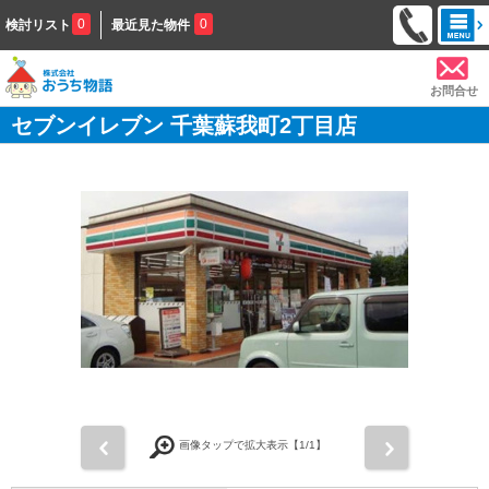
0
0
検討リスト
最近見た物件
お問合せ
セブンイレブン 千葉蘇我町2丁目店
前
次
画像タップで拡大表示【
1
/1】