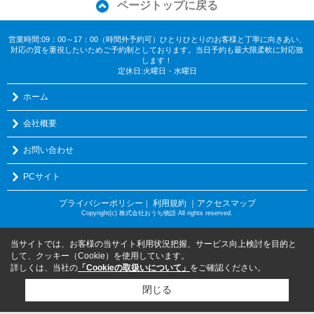
ページトップに戻る
営業時間:09：00～17：00（時間外予約可）ひとりひとりのお客様と丁寧に向きあい、
対応の質を重視したいためご予約制としております。当日予約も最大限柔軟に対応致
します！
定休日:火曜日・水曜日
ホーム
会社概要
お問い合わせ
PCサイト
プライバシーポリシー
利用規約
｜アクセスマップ
｜
Copyright(c) 株式会社おうち物語 All rights reserved.
当サイトでは、お客様の当サイト利用状況把握、サービス向上検討を目的と
して、クッキー（Cookie）を使用しています。
詳しくは、当社の
「Cookieの取扱いについて」
をご確認ください。
閉じる