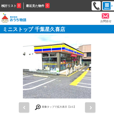
0
0
検討リスト
最近見た物件
お問合せ
ミニストップ 千葉星久喜店
前
次
画像タップで拡大表示【
1
/1】