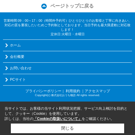
ページトップに戻る
営業時間:09：00～17：00（時間外予約可）ひとりひとりのお客様と丁寧に向きあい、
対応の質を重視したいためご予約制としております。当日予約も最大限柔軟に対応致
します！
定休日:火曜日・水曜日
ホーム
会社概要
お問い合わせ
PCサイト
プライバシーポリシー
利用規約
｜アクセスマップ
｜
Copyright(c) 株式会社おうち物語 All rights reserved.
当サイトでは、お客様の当サイト利用状況把握、サービス向上検討を目的と
して、クッキー（Cookie）を使用しています。
詳しくは、当社の
「Cookieの取扱いについて」
をご確認ください。
閉じる