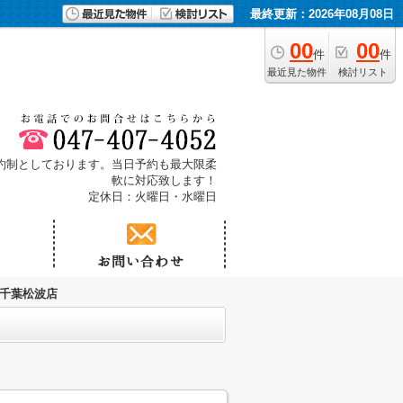
最終更新：2026年08月08日
00
00
件
件
最近見た物件
検討リスト
予約制としております。当日予約も最大限柔
軟に対応致します！
定休日：火曜日・水曜日
 千葉松波店