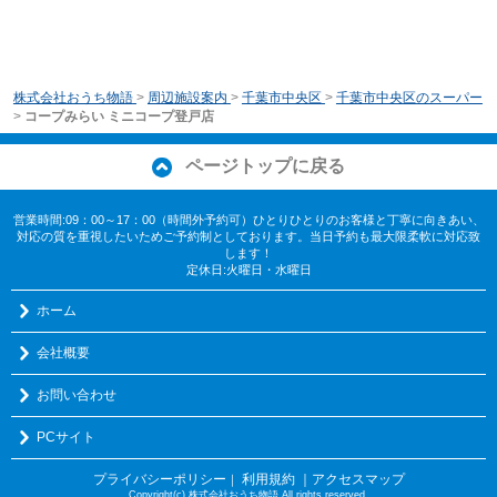
株式会社おうち物語
>
周辺施設案内
>
千葉市中央区
>
千葉市中央区のスーパー
>
コープみらい ミニコープ登戸店
ページトップに戻る
営業時間:09：00～17：00（時間外予約可）ひとりひとりのお客様と丁寧に向きあい、
対応の質を重視したいためご予約制としております。当日予約も最大限柔軟に対応致
します！
定休日:火曜日・水曜日
ホーム
会社概要
お問い合わせ
PCサイト
プライバシーポリシー
利用規約
｜アクセスマップ
｜
Copyright(c) 株式会社おうち物語 All rights reserved.