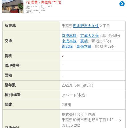
(管理費・共益費 ***円)
敷：***｜礼：***
2階 / *** / ***
所在地
千葉県
習志野市
大久保
２丁目
京成本線
「
京成大久保
」駅 徒歩9分
交通
京成本線
「
実籾
」駅 徒歩16分
総武線
「
幕張本郷
」駅 徒歩32分
賃料
-
管理費等
-
面積
-
築年数
2021年 6月 (築5年)
種別/構造
アパート/木造
階建
2階建
株式会社おうち物語
千葉県船橋市習志野５丁目1-12 ユタ
カビル 202
取扱会社