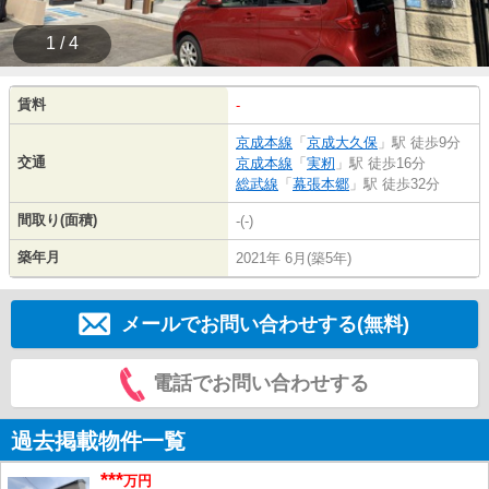
1 / 4
賃料
-
京成本線
「
京成大久保
」駅 徒歩9分
交通
京成本線
「
実籾
」駅 徒歩16分
総武線
「
幕張本郷
」駅 徒歩32分
間取り(面積)
-(-)
築年月
2021年 6月(築5年)
メールでお問い合わせする(無料)
電話でお問い合わせする
過去掲載物件一覧
***
万円