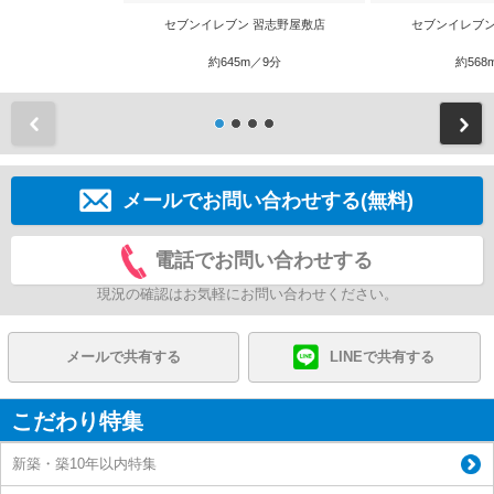
セブンイレブン 習志野屋敷店
セブンイレブン
約645m／9分
約568
前
メールでお問い合わせする(無料)
電話でお問い合わせする
現況の確認はお気軽にお問い合わせください。
メールで共有する
LINEで共有する
こだわり特集
新築・築10年以内特集