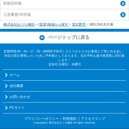
初期安特集
入居審査OK特集
株式会社おうち物語
>
(賃貸)地域から探す
>
習志野市
>
MELDIA大久保
ページトップに戻る
営業時間:09：00～17：00（時間外予約可）ひとりひとりのお客様と丁寧に向きあい、
対応の質を重視したいためご予約制としております。当日予約も最大限柔軟に対応致
します！
定休日:火曜日・水曜日
ホーム
会社概要
お問い合わせ
PCサイト
プライバシーポリシー
利用規約
｜アクセスマップ
｜
Copyright(c) 株式会社おうち物語 All rights reserved.