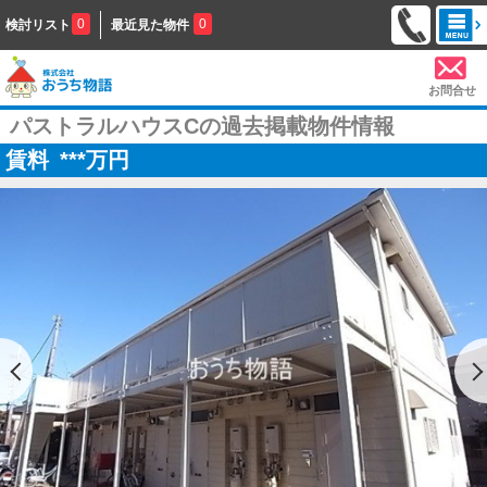
0
0
検討リスト
最近見た物件
お問合せ
パストラルハウスCの過去掲載物件情報
賃料
***
万円