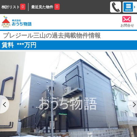
0
0
検討リスト
最近見た物件
お問合せ
プレジール三山の過去掲載物件情報
賃料
***
万円