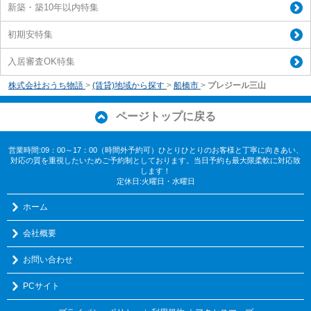
新築・築10年以内特集
初期安特集
入居審査OK特集
株式会社おうち物語
>
(賃貸)地域から探す
>
船橋市
>
プレジール三山
ページトップに戻る
営業時間:09：00～17：00（時間外予約可）ひとりひとりのお客様と丁寧に向きあい、
対応の質を重視したいためご予約制としております。当日予約も最大限柔軟に対応致
します！
定休日:火曜日・水曜日
ホーム
会社概要
お問い合わせ
PCサイト