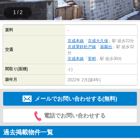
1 / 2
賃料
-
京成本線
「
京成大久保
」駅 徒歩22分
京成電鉄松戸線
「
薬園台
」駅 徒歩32
交通
分
京成本線
「
実籾
」駅 徒歩30分
間取り(面積)
-(-)
築年月
2022年 2月(築4年)
メールでお問い合わせする(無料)
電話でお問い合わせする
過去掲載物件一覧