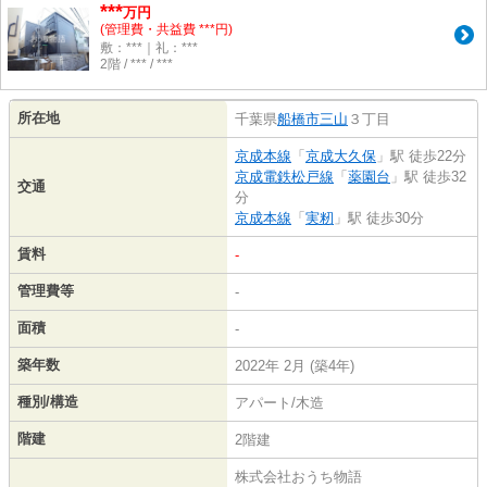
***
万円
(管理費・共益費 ***円)
敷：***｜礼：***
2階 / *** / ***
所在地
千葉県
船橋市
三山
３丁目
京成本線
「
京成大久保
」駅 徒歩22分
京成電鉄松戸線
「
薬園台
」駅 徒歩32
交通
分
京成本線
「
実籾
」駅 徒歩30分
賃料
-
管理費等
-
面積
-
築年数
2022年 2月 (築4年)
種別/構造
アパート/木造
階建
2階建
株式会社おうち物語