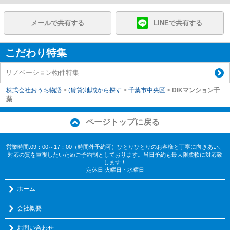
メールで共有する
LINEで共有する
こだわり特集
リノベーション物件特集
株式会社おうち物語
>
(賃貸)地域から探す
>
千葉市中央区
>
DIKマンション千
葉
ページトップに戻る
営業時間:09：00～17：00（時間外予約可）ひとりひとりのお客様と丁寧に向きあい、
対応の質を重視したいためご予約制としております。当日予約も最大限柔軟に対応致
します！
定休日:火曜日・水曜日
ホーム
会社概要
お問い合わせ