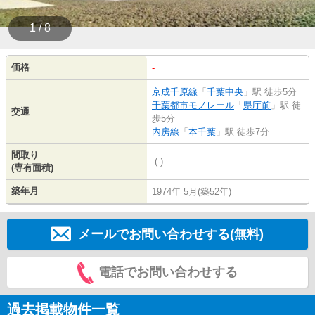
1 / 8
価格
-
京成千原線
「
千葉中央
」駅 徒歩5分
千葉都市モノレール
「
県庁前
」駅 徒
交通
歩5分
内房線
「
本千葉
」駅 徒歩7分
間取り
-(-)
(専有面積)
築年月
1974年 5月(築52年)
メールでお問い合わせする(無料)
電話でお問い合わせする
過去掲載物件一覧