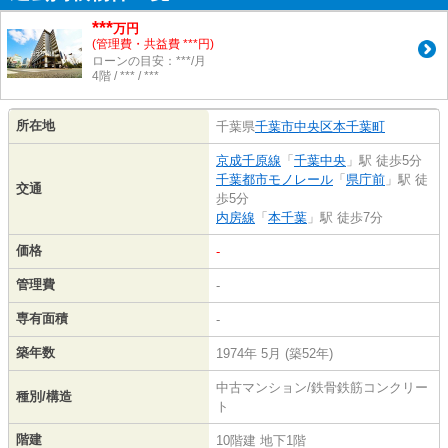
***
万円
(管理費・共益費 ***円)
ローンの目安：***/月
4階 / *** / ***
所在地
千葉県
千葉市中央区
本千葉町
京成千原線
「
千葉中央
」駅 徒歩5分
千葉都市モノレール
「
県庁前
」駅 徒
交通
歩5分
内房線
「
本千葉
」駅 徒歩7分
価格
-
管理費
-
専有面積
-
築年数
1974年 5月 (築52年)
中古マンション/鉄骨鉄筋コンクリー
種別/構造
ト
階建
10階建 地下1階