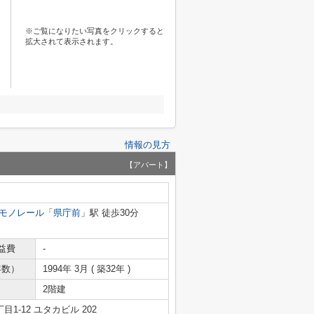
※ご覧になりたい写真をクリックすると
拡大されて表示されます。
情報の見方
【アパート】
モノレール
「
県庁前
」駅 徒歩30分
益費
-
年数）
1994年 3月 ( 築32年 )
2階建
1-12 ユタカビル 202