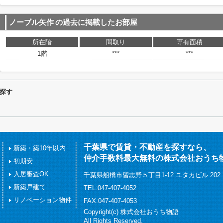
ノーブル矢作
の過去に掲載したお部屋
所在階
間取り
専有面積
1階
***
***
探す
千葉県で賃貸・不動産を探すなら、
新築・築10年以内
仲介手数料最大無料の株式会社おうち
初期安
入居審査OK
千葉県船橋市習志野５丁目1-12 ユタカビル 202
新築戸建て
TEL:047-407-4052
リノベーション物件
FAX:047-407-4053
Copyright(c) 株式会社おうち物語
All Rights Reserved.