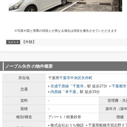
※写真や図と実際の現状とが異なる場合は現状を優先させていただきます
【外観】
コメント
ノーブル矢作
の物件概要
所在地
千葉県
千葉市中央区
矢作町
京成千原線
「
千葉寺
」駅 徒歩27分
千葉都市
交通
内房線
「
本千葉
」駅 徒歩33分
賃料
-
管理費・共
面積
-
築年月（築
種別/構造
アパート / 軽量鉄骨
階建
株式会社おうち物語
千葉県船橋市習志野５丁目