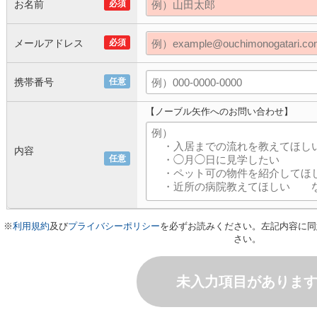
お名前
必須
メールアドレス
必須
携帯番号
任意
【ノーブル矢作へのお問い合わせ】
内容
任意
※
利用規約
及び
プライバシーポリシー
を必ずお読みください。左記内容に同
さい。
未入力項目がありま