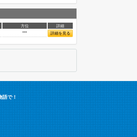
方位
詳細
***
詳細を見る
物語で！