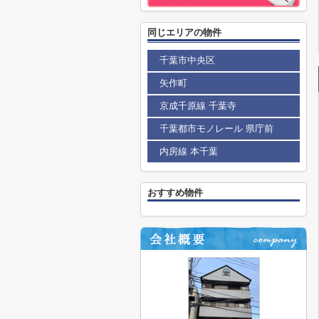
同じエリアの物件
千葉市中央区
矢作町
京成千原線 千葉寺
千葉都市モノレール 県庁前
内房線 本千葉
おすすめ物件