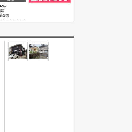
32年
階建
量鉄骨