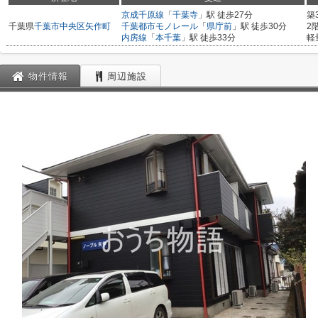
京成千原線
「
千葉寺
」駅 徒歩27分
築
千葉県
千葉市中央区
矢作町
千葉都市モノレール
「
県庁前
」駅 徒歩30分
2
内房線
「
本千葉
」駅 徒歩33分
軽
物件情報
周辺施設