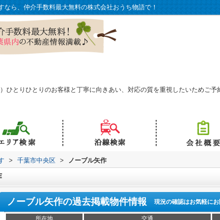
すなら、仲介手数料最大無料の株式会社おうち物語で！
予約可）ひとりひとりのお客様と丁寧に向きあい、対応の質を重視したいためご
す
>
千葉市中央区
>
ノーブル矢作
作
ノーブル矢作
の過去掲載物件情報
現況の確認はお気軽にお
所在地
交通