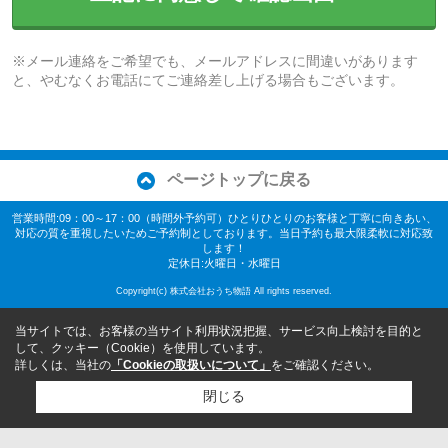
※メール連絡をご希望でも、メールアドレスに間違いがあります
と、やむなくお電話にてご連絡差し上げる場合もございます。
ページトップに戻る
営業時間:09：00～17：00（時間外予約可）ひとりひとりのお客様と丁寧に向きあい、
対応の質を重視したいためご予約制としております。当日予約も最大限柔軟に対応致
します！
定休日:火曜日・水曜日
Copyright(c) 株式会社おうち物語 All rights reserved.
当サイトでは、お客様の当サイト利用状況把握、サービス向上検討を目的と
して、クッキー（Cookie）を使用しています。
詳しくは、当社の
「Cookieの取扱いについて」
をご確認ください。
閉じる