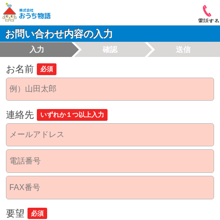
電話する
お問い合わせ内容の入力
入力
確認
送信
お名前
必須
連絡先
いずれか１つ以上入力
要望
必須