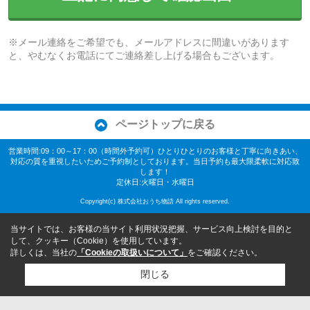
※メール連絡をご希望でも、メールアドレスに間違いがあります
と、やむなくお電話にてご連絡差し上げる場合もございます。
ページトップに戻る
営業時間:09：00～17：00（時間外予約可）ひとりひとりのお客様と丁寧に向きあい、
対応の質を重視したいためご予約制としております。当日予約も最大限柔軟に対応致
します！
定休日:火曜日・水曜日
Copyright(c) 株式会社おうち物語 All rights reserved.
当サイトでは、お客様の当サイト利用状況把握、サービス向上検討を目的と
して、クッキー（Cookie）を使用しています。
詳しくは、当社の
「Cookieの取扱いについて」
をご確認ください。
閉じる