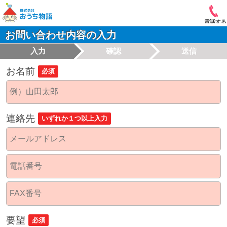
電話する
お問い合わせ内容の入力
入力
確認
送信
お名前
必須
連絡先
いずれか１つ以上入力
要望
必須