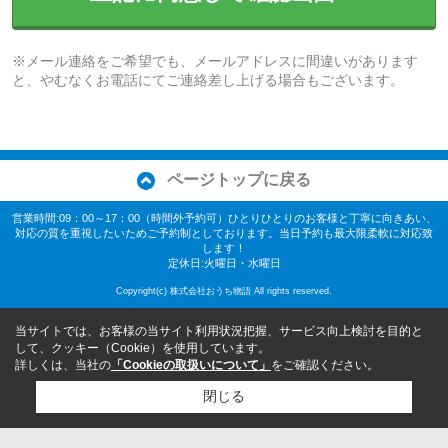
※メール連絡をご希望でも、メールアドレスに間違いがあります
と、やむなくお電話にてご連絡差し上げる場合もございます。
ページトップに戻る
営業時間:09：00～17：00（時間外予約可）ひとりひとりのお客様と丁寧に向きあい、
対応の質を重視したいためご予約制としております。当日予約も最大限柔軟に対応致
します！
定休日:火曜日・水曜日
Copyright(c) 株式会社おうち物語 All rights reserved.
当サイトでは、お客様の当サイト利用状況把握、サービス向上検討を目的と
して、クッキー（Cookie）を使用しています。
詳しくは、当社の
「Cookieの取扱いについて」
をご確認ください。
閉じる