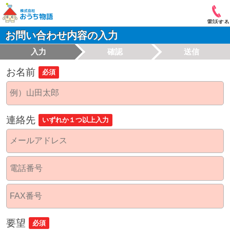
電話する
お問い合わせ内容の入力
入力
確認
送信
お名前
必須
連絡先
いずれか１つ以上入力
要望
必須