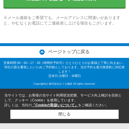
※メール連絡をご希望でも、メールアドレスに間違いがあります
と、やむなくお電話にてご連絡差し上げる場合もございます。
ページトップに戻る
営業時間:09：00～17：00（時間外予約可）ひとりひとりのお客様と丁寧に向きあい、
対応の質を重視したいためご予約制としております。当日予約も最大限柔軟に対応致
します！
定休日:火曜日・水曜日
Copyright(c) 株式会社おうち物語 All rights reserved.
当サイトでは、お客様の当サイト利用状況把握、サービス向上検討を目的と
して、クッキー（Cookie）を使用しています。
詳しくは、当社の
「Cookieの取扱いについて」
をご確認ください。
閉じる