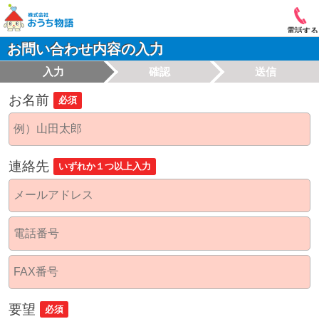
電話する
お問い合わせ内容の入力
入力
確認
送信
お名前
必須
連絡先
いずれか１つ以上入力
要望
必須